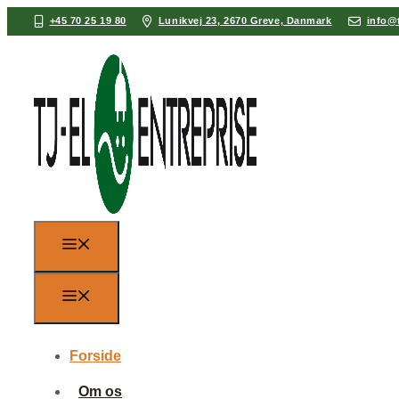
+45 70 25 19 80
Lunikvej 23, 2670 Greve, Danmark
info@t
Forside
Om os