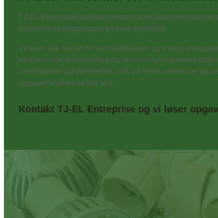
TJ-EL Entreprise arbejder primært som underentreprenør p
mellemstore byggesager på hele Sjælland.
Vi løser alle former for el-installationer og øvrige el-opga
eksisterende el-net, nybyg og renovering. Ligeledes udføre
installationer og dørtelefoni. Klik på vores referencer og s
opgaver vi allerede har løst.
Kontakt TJ-EL Entreprise og vi løser opga