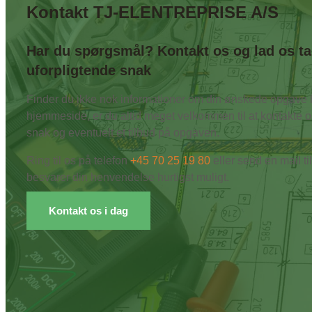
Kontakt TJ-ELENTREPRISE A/S
Har du spørgsmål? Kontakt os og lad os t
uforpligtende snak
Finder du ikke nok informationer om din ønskede opgave 
hjemmeside, er du altid meget velkommen til at kontakte os
snak og eventuelt et tilbud på opgaven.
Ring til os på telefon
+45 70 25 19 80
eller send en mail ti
besvarer din henvendelse hurtigst muligt.
Kontakt os i dag