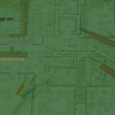
age en
her på vores
 til en uforpligtende
l
info@tj-el.dk
. Vi