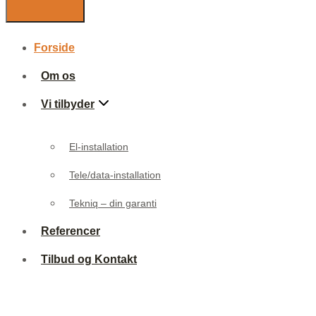
Forside
Om os
Vi tilbyder
El-installation
Tele/data-installation
Tekniq – din garanti
Referencer
Tilbud og Kontakt