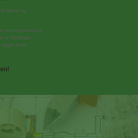
å større- og
ver som reparation af
r vi Tele/Data-
e nogle af de
ven!